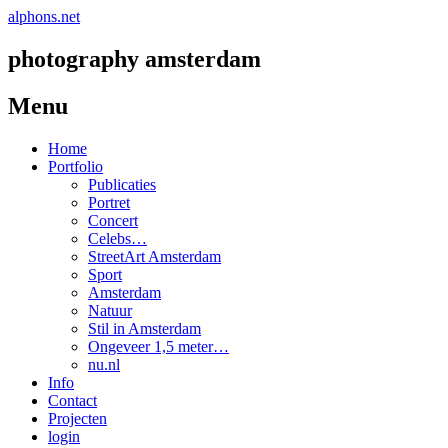
alphons.net
photography amsterdam
Menu
Spring
Home
naar
Portfolio
de
Publicaties
inhoud
Portret
Concert
Celebs…
StreetArt Amsterdam
Sport
Amsterdam
Natuur
Stil in Amsterdam
Ongeveer 1,5 meter…
nu.nl
Info
Contact
Projecten
login